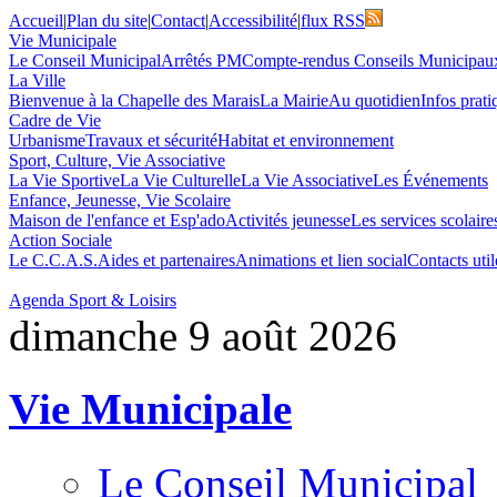
Accueil
|
Plan du site
|
Contact
|
Accessibilité
|
flux RSS
Vie Municipale
Le Conseil Municipal
Arrêtés PM
Compte-rendus Conseils Municipau
La Ville
Bienvenue à la Chapelle des Marais
La Mairie
Au quotidien
Infos prati
Cadre de Vie
Urbanisme
Travaux et sécurité
Habitat et environnement
Sport, Culture, Vie Associative
La Vie Sportive
La Vie Culturelle
La Vie Associative
Les Événements
Enfance, Jeunesse, Vie Scolaire
Maison de l'enfance et Esp'ado
Activités jeunesse
Les services scolaire
Action Sociale
Le C.C.A.S.
Aides et partenaires
Animations et lien social
Contacts util
Agenda Sport & Loisirs
dimanche 9 août 2026
Vie Municipale
Le Conseil Municipal