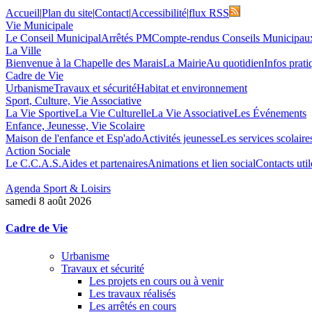
Accueil
|
Plan du site
|
Contact
|
Accessibilité
|
flux RSS
Vie Municipale
Le Conseil Municipal
Arrêtés PM
Compte-rendus Conseils Municipau
La Ville
Bienvenue à la Chapelle des Marais
La Mairie
Au quotidien
Infos prati
Cadre de Vie
Urbanisme
Travaux et sécurité
Habitat et environnement
Sport, Culture, Vie Associative
La Vie Sportive
La Vie Culturelle
La Vie Associative
Les Événements
Enfance, Jeunesse, Vie Scolaire
Maison de l'enfance et Esp'ado
Activités jeunesse
Les services scolaire
Action Sociale
Le C.C.A.S.
Aides et partenaires
Animations et lien social
Contacts util
Agenda Sport & Loisirs
samedi 8 août 2026
Cadre de Vie
Urbanisme
Travaux et sécurité
Les projets en cours ou à venir
Les travaux réalisés
Les arrêtés en cours