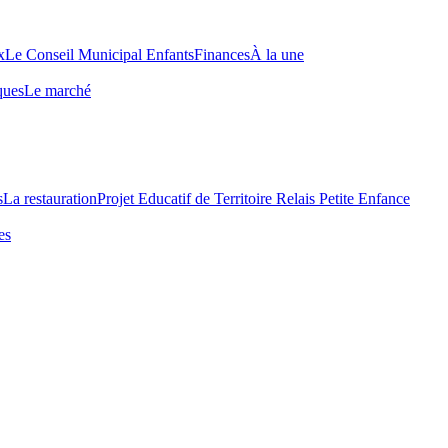
x
Le Conseil Municipal Enfants
Finances
À la une
ques
Le marché
s
La restauration
Projet Educatif de Territoire
Relais Petite Enfance
es